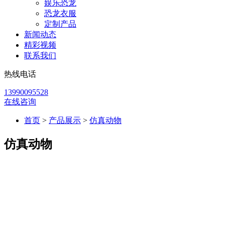
娱乐恐龙
恐龙衣服
定制产品
新闻动态
精彩视频
联系我们
热线电话
13990095528
在线咨询
首页
>
产品展示
>
仿真动物
仿真动物
仿真动物模型广泛应用于动物园升级改造、生态景区建设及主
题展览项目中，是提升视觉效果与游客体验的重要展示设备。
产品采用仿生结构设计与电动控制系统，可实现行走、摆头、
张嘴等动态效果，增强真实感与互动性。可定制多种动物类
型，包括草原动物、森林动物及特殊定制IP动物模型。