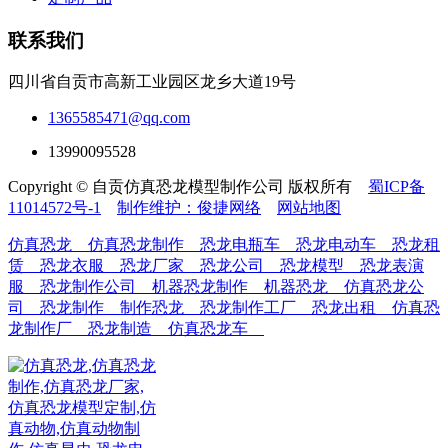
联系我们
四川省自贡市高新工业园区龙乡大道19号
1365585471@qq.com
13990095528
Copyright © 自贡仿真恐龙模型制作公司 版权所有
蜀ICP备
11014572号-1
制作维护：俊捷网络
网站地图
仿真恐龙
仿真恐龙制作
恐龙电瓶车
恐龙电动车
恐龙租
赁
恐龙衣服
恐龙厂家
恐龙公司
恐龙模型
恐龙表演
服
恐龙制作公司
机器恐龙制作
机器恐龙
仿真恐龙公
司
恐龙制作
制作恐龙
恐龙制作工厂
恐龙出租
仿真恐
龙制作厂
恐龙制造
仿真恐龙车